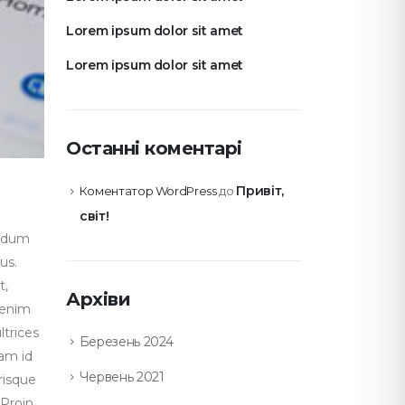
Lorem ipsum dolor sit amet
Lorem ipsum dolor sit amet
Останні коментарі
Привіт,
Коментатор WordPress
до
світ!
endum
us.
t,
Архіви
e enim
ltrices
Березень 2024
iam id
Червень 2021
erisque
 Proin