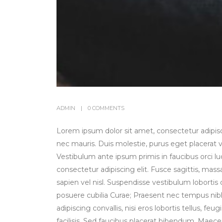
ADMIN
0 COMMENTS
Lorem ipsum dolor sit amet, consectetur adipisci
nec mauris. Duis molestie, purus eget placerat viv
Vestibulum ante ipsum primis in faucibus orci lu
consectetur adipiscing elit. Fusce sagittis, massa
sapien vel nisl. Suspendisse vestibulum lobortis 
posuere cubilia Curae; Praesent nec tempus nib
adipiscing convallis, nisi eros lobortis tellus, f
facilisis. Sed faucibus placerat bibendum. Maece