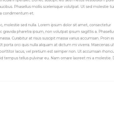
ucibus. Phasellus mollis scelerisque volutpat. Ut sed molestie tur
igula condimentum et.
, molestie sed nulla. Lorem ipsum dolor sit amet, consectetur
 gravida pharetra ipsum, non volutpat ipsum sagittis a. Phasellu
massa. Curabitur at risus suscipit massa varius accumsan. Proin eu 
 porta orci quis nulla aliquam at dictum mi viverra. Maecenas ult
cula porttitor lacus, vel pretium est semper non. Ut accumsan rhonc
, id tempus tellus pulvinar eu. Nam ornare laoreet mi a molestie.