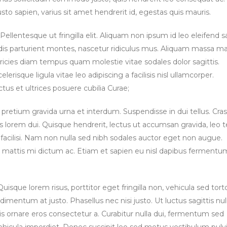
usto sapien, varius sit amet hendrerit id, egestas quis mauris.
ellentesque ut fringilla elit. Aliquam non ipsum id leo eleifend sa
dis parturient montes, nascetur ridiculus mus. Aliquam massa ma
tricies diam tempus quam molestie vitae sodales dolor sagittis.
sque ligula vitae leo adipiscing a facilisis nisl ullamcorper.
tus et ultrices posuere cubilia Curae;
 pretium gravida urna et interdum. Suspendisse in dui tellus. Cras
llis lorem dui. Quisque hendrerit, lectus ut accumsan gravida, leo t
a facilisi. Nam non nulla sed nibh sodales auctor eget non augue.
u mattis mi dictum ac. Etiam et sapien eu nisl dapibus fermentu
uisque lorem risus, porttitor eget fringilla non, vehicula sed torto
imentum at justo. Phasellus nec nisi justo. Ut luctus sagittis nul
s ornare eros consectetur a. Curabitur nulla dui, fermentum sed
 vehicula imperdiet. Donec suscipit leo sed metus vestibulum pulvi