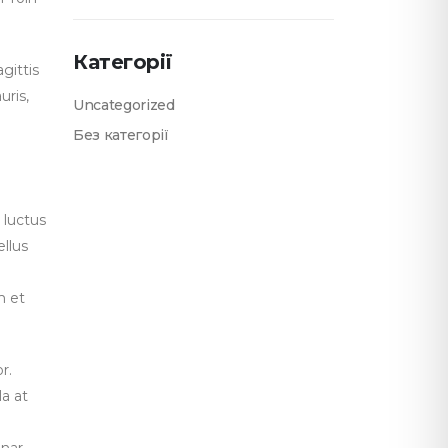
Категорії
gittis
uris,
Uncategorized
Без категорії
 luctus
ellus
m et
r.
la at
nar.