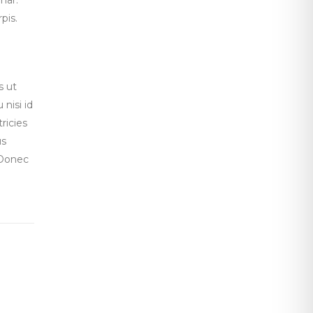
pis.
s ut
nisi id
ricies
us
 Donec