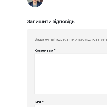
Залишити відповідь
Ваша e-mail адреса не оприлюднюватиме
Коментар
*
Ім'я
*