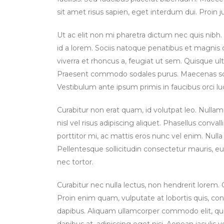
sit amet risus sapien, eget interdum dui. Proin j
Ut ac elit non mi pharetra dictum nec quis nibh. P
id a lorem. Sociis natoque penatibus et magnis 
viverra et rhoncus a, feugiat ut sem. Quisque ul
Praesent commodo sodales purus. Maecenas sceleri
Vestibulum ante ipsum primis in faucibus orci luc
Curabitur non erat quam, id volutpat leo. Nullam
nisl vel risus adipiscing aliquet. Phasellus conva
porttitor mi, ac mattis eros nunc vel enim. Null
Pellentesque sollicitudin consectetur mauris, e
nec tortor.
Curabitur nec nulla lectus, non hendrerit lorem. Q
Proin enim quam, vulputate at lobortis quis, cond
dapibus. Aliquam ullamcorper commodo elit, qui
dapibus at, adipiscing eget nisi. Aenean iaculis