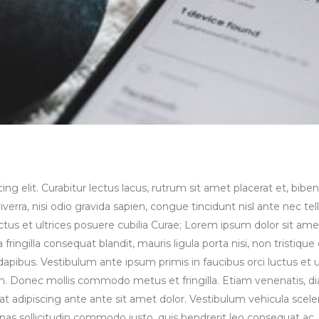
ng elit. Curabitur lectus lacus, rutrum sit amet placerat et, bib
erra, nisi odio gravida sapien, congue tincidunt nisl ante nec tell
ctus et ultrices posuere cubilia Curae; Lorem ipsum dolor sit ame
 fringilla consequat blandit, mauris ligula porta nisi, non tristiqu
dapibus. Vestibulum ante ipsum primis in faucibus orci luctus et u
h. Donec mollis commodo metus et fringilla. Etiam venenatis, d
eugiat adipiscing ante ante sit amet dolor. Vestibulum vehicula scel
nas sollicitudin commodo justo, quis hendrerit leo consequat ac.