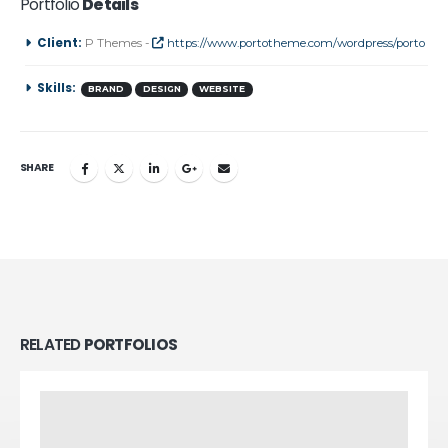
Portfolio
Details
Client:
P Themes -
https://www.portotheme.com/wordpress/porto
Skills:
BRAND
DESIGN
WEBSITE
SHARE
RELATED
PORTFOLIOS