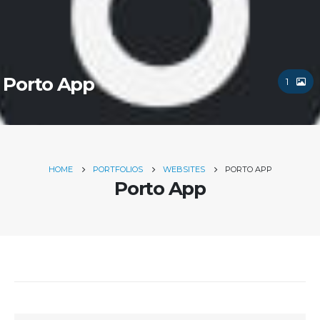
Porto App
1
HOME
PORTFOLIOS
WEBSITES
PORTO APP
Porto App